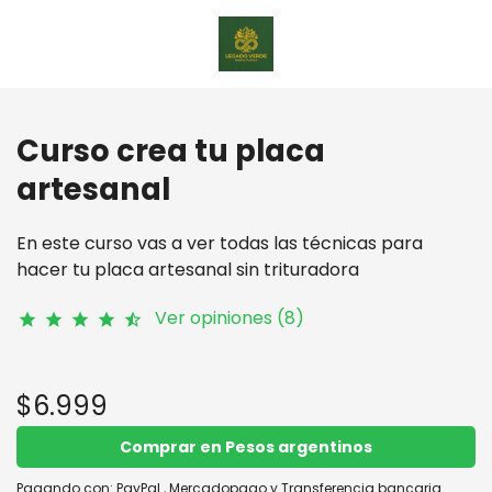
Curso crea tu placa
artesanal
En este curso vas a ver todas las técnicas para
hacer tu placa artesanal sin trituradora
Ver opiniones (8)
star
star
star
star
star_half
$6.999
Comprar en Pesos argentinos
Pagando con:
PayPal
,
Mercadopago
y
Transferencia bancaria