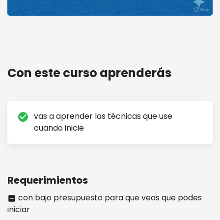
Curso crea tu placa artesanal
Con este curso aprenderás
vas a aprender las técnicas que use
check_circle
cuando inicie
Requerimientos
con bajo presupuesto para que veas que podes
indeterminate_check_box
iniciar