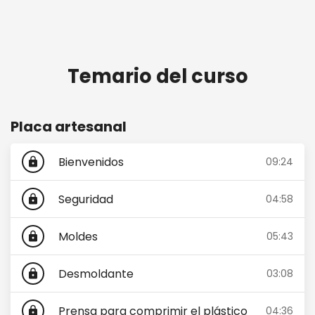
Temario del curso
Placa artesanal
Bienvenidos
09:24
lock
Seguridad
04:58
lock
Moldes
05:43
lock
Desmoldante
03:08
lock
Prensa para comprimir el plástico
04:36
lock