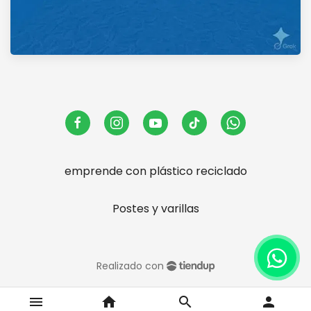
emprende con plástico reciclado
Postes y varillas
Realizado con
menu
home
search
person