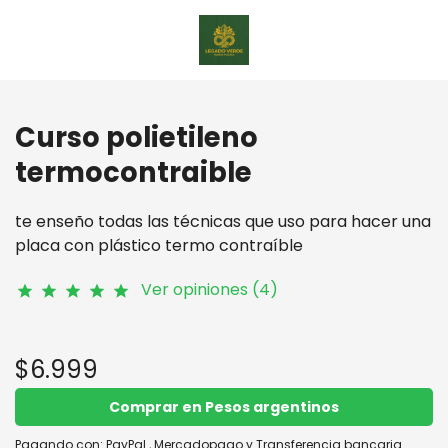
Curso polietileno
termocontraible
te enseño todas las técnicas que uso para hacer una
placa con plástico termo contraíble
Ver opiniones (4)
star
star
star
star
star
$6.999
Comprar en Pesos argentinos
Pagando con:
PayPal
,
Mercadopago
y
Transferencia bancaria