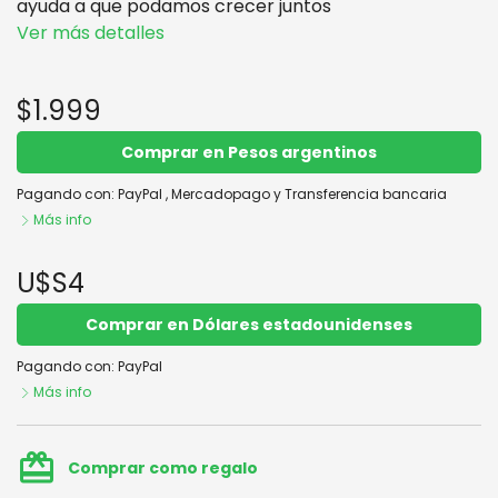
ayuda a que podamos crecer juntos
Ver más detalles
$1.999
Comprar en Pesos argentinos
Pagando con:
PayPal
,
Mercadopago
y
Transferencia bancaria
Más info
U$S4
Comprar en Dólares estadounidenses
Pagando con:
PayPal
Más info
card_giftcard
Comprar como regalo